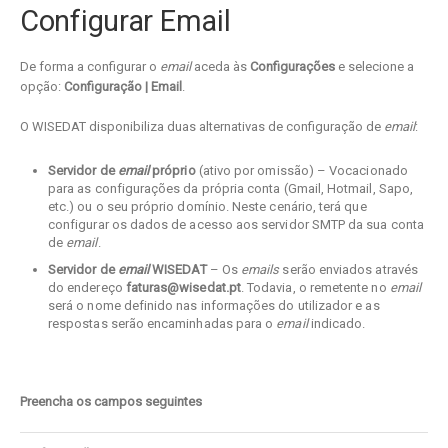
Configurar Email
De forma a configurar o
email
aceda às
Configurações
e selecione a
opção:
Configuração | Email
.
O WISEDAT disponibiliza duas alternativas de configuração de
email
:
Servidor de
email
próprio
(ativo por omissão) – Vocacionado
para as configurações da própria conta (Gmail, Hotmail, Sapo,
etc.) ou o seu próprio domínio. Neste cenário, terá que
configurar os dados de acesso aos servidor SMTP da sua conta
de
email
.
Servidor de
email
WISEDAT
– Os
emails
serão enviados através
do endereço
faturas@wisedat.pt
. Todavia, o remetente no
email
será o nome definido nas informações do utilizador e as
respostas serão encaminhadas para o
email
indicado.
Preencha os campos seguintes