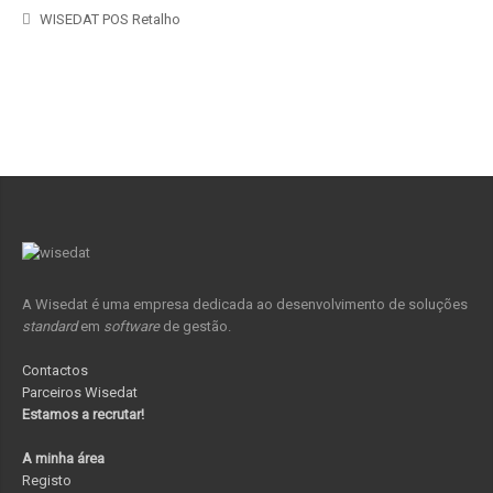
WISEDAT POS Retalho
A Wisedat é uma empresa dedicada ao desenvolvimento de soluções
standard
em
software
de gestão.
Contactos
Parceiros Wisedat
Estamos a recrutar!
A minha área
Registo