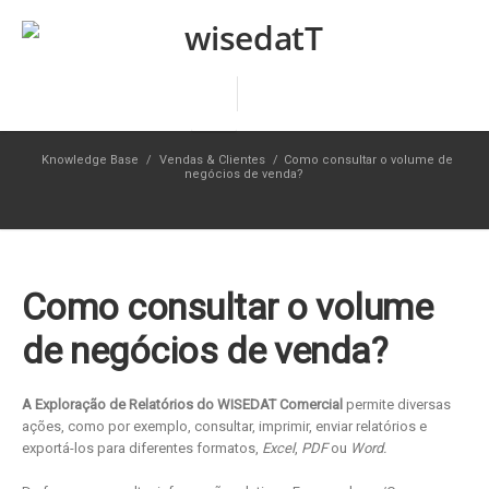
Knowledge Base
/
Vendas & Clientes
/
Como consultar o volume de
negócios de venda?
Como consultar o volume
de negócios de venda?
A Exploração de Relatórios do WISEDAT Comercial
permite diversas
ações, como por exemplo, consultar, imprimir, enviar relatórios e
exportá-los para diferentes formatos,
Excel
,
PDF
ou
Word.