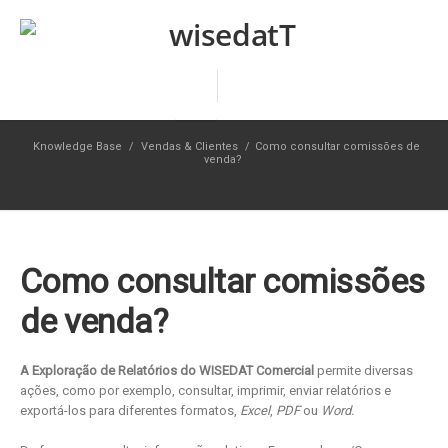
Knowledge Base
/
Vendas & Clientes
/
Como consultar comissões de
venda?
Como consultar comissões
de venda?
A Exploração de Relatórios do WISEDAT Comercial
permite diversas
ações, como por exemplo, consultar, imprimir, enviar relatórios e
exportá-los para diferentes formatos,
Excel
,
PDF
ou
Word.