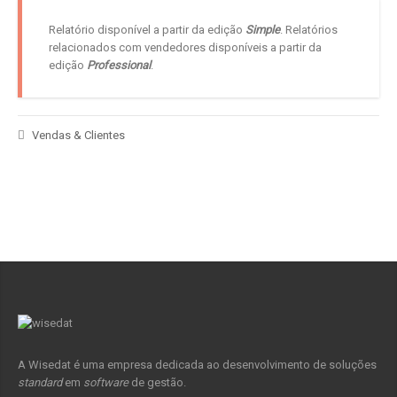
Relatório disponível a partir da edição
Simple
. Relatórios
relacionados com vendedores disponíveis a partir da
edição
Professional
.
Vendas & Clientes
A Wisedat é uma empresa dedicada ao desenvolvimento de soluções
standard
em
software
de gestão.