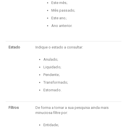
Este mês;
Mês passado;
Este ano;
Ano anterior.
Estado
Indique o estado a consultar:
Anulado;
Liquidado;
Pendente;
Transformado;
Estornado.
Filtros
De forma a tornar a sua pesquisa ainda mais
minuciosa filtre por:
Entidade;