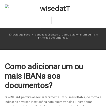
Knowledge Base
/
Vendas & Clientes
/
Como adicionar um ou mais
IBANs aos documentos?
Como adicionar um ou
mais IBANs aos
documentos?
O WISEDAT permite associar facilmente um ou mais IBANs, de forma a
indicar as diversas instituições com quem trabalha. Desta forma