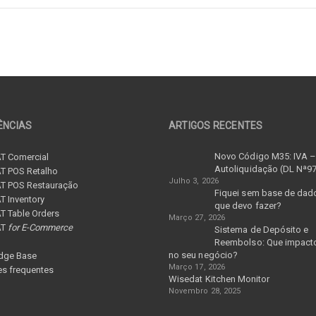
ÊNCIAS
ARTIGOS RECENTES
Novo Código M35: IVA 
T Comercial
Autoliquidação (DL Nª9
T POS Retalho
Julho 3, 2026
T POS Restauração
Fiquei sem base de dad
 Inventory
que devo fazer?
 Table Orders
Março 27, 2026
AT
for E-Commerce
Sistema de Depósito e
Reembolso: Que impacto
no seu negócio?
dge Base
Março 17, 2026
s frequentes
Wisedat Kitchen Monitor
Novembro 28, 2025