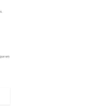
s.
ique em