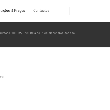
Edições & Preços
Contactos
auração
,
WISEDAT POS Retalho
/
Adicionar produtos aos
re.