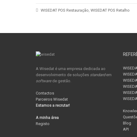
WISEDAT POS Restauração
,
WISEDAT POS Retalho
REFER
WISEDA
A Wisedat é uma empresa dedicada ao
WISEDA
desenvolvimento de soluções
standard
em
WISEDA
software
de gestão.
WISEDAT
WISEDAT
Contactos
WISED
Parceiros Wisedat
Estamos a recrutar!
Knowle
Questõe
A minha área
Blog
Registo
API