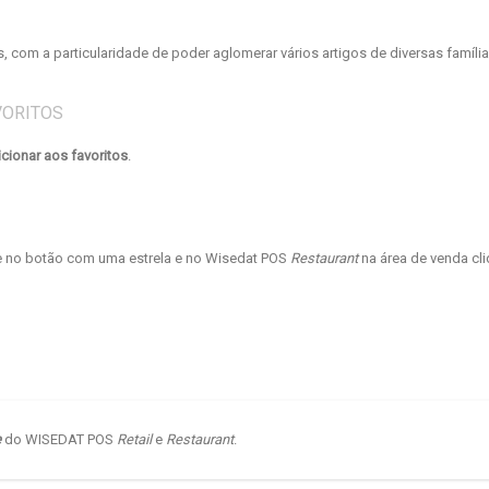
, com a particularidade de poder aglomerar vários artigos de diversas família
VORITOS
cionar aos favoritos
.
e no botão com uma estrela e no Wisedat POS
Restaurant
na área de venda cl
e
do WISEDAT POS
Retail
e
Restaurant
.