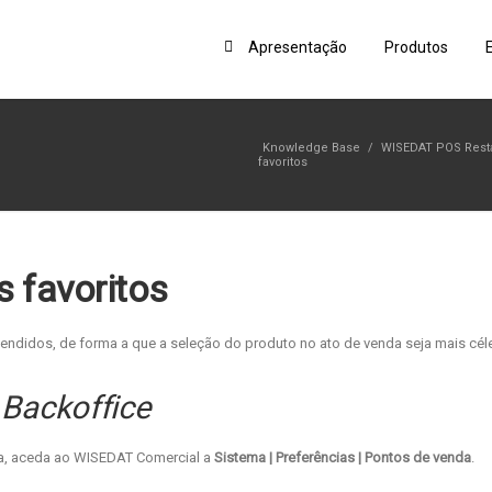
Apresentação
Produtos
Knowledge Base
/
WISEDAT POS Rest
favoritos
s favoritos
endidos, de forma a que a seleção do produto no ato de venda seja mais céle
–
Backoffice
da, aceda ao WISEDAT Comercial a
Sistema | Preferências | Pontos de venda
.