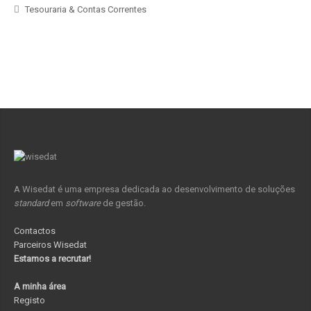
Tesouraria & Contas Correntes
A Wisedat é uma empresa dedicada ao desenvolvimento de soluções
standard
em
software
de gestão.
Contactos
Parceiros Wisedat
Estamos a recrutar!
A minha área
Registo