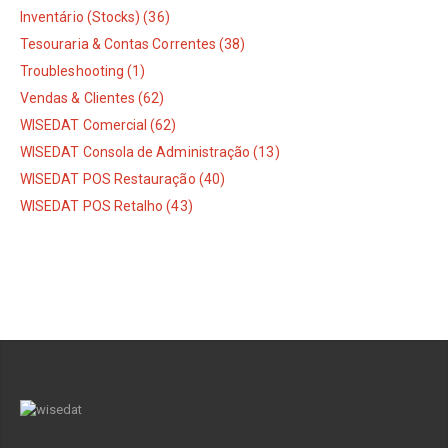
Inventário (Stocks) (36)
Tesouraria & Contas Correntes (38)
Troubleshooting (1)
Vendas & Clientes (62)
WISEDAT Comercial (62)
WISEDAT Consola de Administração (13)
WISEDAT POS Restauração (40)
WISEDAT POS Retalho (43)