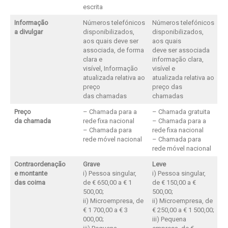
escrita
Informação
Números telefónicos
Números telefónicos
a divulgar
disponibilizados,
disponibilizados,
aos quais deve ser
aos quais
associada, de forma
deve ser associada
clara e
informação clara,
visível, Informação
visível e
atualizada relativa ao
atualizada relativa ao
preço
preço das
das chamadas
chamadas
Preço
– Chamada para a
– Chamada gratuita
da chamada
rede fixa nacional
– Chamada para a
– Chamada para
rede fixa nacional
rede móvel nacional
– Chamada para
rede móvel nacional
Contraordenação
Grave
Leve
e montante
i) Pessoa singular,
i) Pessoa singular,
das coima
de € 650,00 a € 1
de € 150,00 a €
500,00;
500,00;
ii) Microempresa, de
ii) Microempresa, de
€ 1 700,00 a € 3
€ 250,00 a € 1 500,00;
000,00;
iii) Pequena