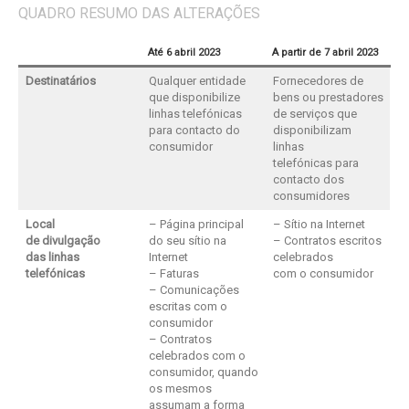
QUADRO RESUMO DAS ALTERAÇÕES
Até 6 abril 2023
A partir de 7 abril 2023
Destinatários
Qualquer entidade
Fornecedores de
que disponibilize
bens ou prestadores
linhas telefónicas
de serviços que
para contacto do
disponibilizam
consumidor
linhas
telefónicas para
contacto dos
consumidores
Local
– Página principal
– Sítio na Internet
de divulgação
do seu sítio na
– Contratos escritos
das linhas
Internet
celebrados
telefónicas
– Faturas
com o consumidor
– Comunicações
escritas com o
consumidor
– Contratos
celebrados com o
consumidor, quando
os mesmos
assumam a forma