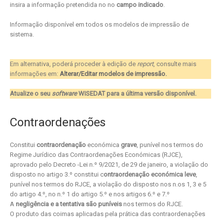
insira a informação pretendida no no
campo indicado
.
Informação disponível em todos os modelos de impressão de
sistema.
Em alternativa, poderá proceder à edição de
report
, consulte mais
informações em:
Alterar/Editar modelos de impressão
.
Atualize o seu
software
WISEDAT para a última versão disponível.
Contraordenações
Constitui
contraordenação
económica
grave
, punível nos termos do
Regime Jurídico das Contraordenações Económicas (RJCE),
aprovado pelo Decreto -Lei n.º 9/2021, de 29 de janeiro, a violação do
disposto no artigo 3.º constitui c
ontraordenação económica leve
,
punível nos termos do RJCE, a violação do disposto nos n.os 1, 3 e 5
do artigo 4.º, no n.º 1 do artigo 5.º e nos artigos 6.º e 7.º
A
negligência e a tentativa são puníveis
nos termos do RJCE.
O produto das coimas aplicadas pela prática das contraordenações