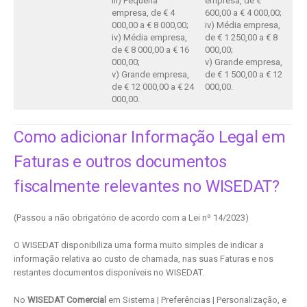
iii) Pequena
empresa, de €
empresa, de € 4
600,00 a € 4 000,00;
000,00 a € 8 000,00;
iv) Média empresa,
iv) Média empresa,
de € 1 250,00 a € 8
de € 8 000,00 a € 16
000,00;
000,00;
v) Grande empresa,
v) Grande empresa,
de € 1 500,00 a € 12
de € 12 000,00 a € 24
000,00.
000,00.
Como adicionar Informação Legal em
Faturas e outros documentos
fiscalmente relevantes no WISEDAT?
(Passou a não obrigatório de acordo com a Lei nº 14/2023)
O WISEDAT disponibiliza uma forma muito simples de indicar a
informação relativa ao custo de chamada, nas suas Faturas e nos
restantes documentos disponíveis no WISEDAT.
No
WISEDAT Comercial
em Sistema | Preferências | Personalização, e