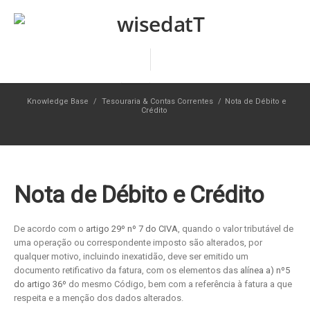
Knowledge Base
/
Tesouraria & Contas Correntes
/
Nota de Débito e
Crédito
Nota de Débito e Crédito
De acordo com o
artigo 29º nº 7 do CIVA
, quando o valor tributável de
uma operação ou correspondente imposto são alterados, por
qualquer motivo, incluindo inexatidão, deve ser emitido um
documento retificativo da fatura, com os elementos das
alínea a) nº5
do artigo 36º
do mesmo Código, bem com a referência à fatura a que
respeita e a menção dos dados alterados.