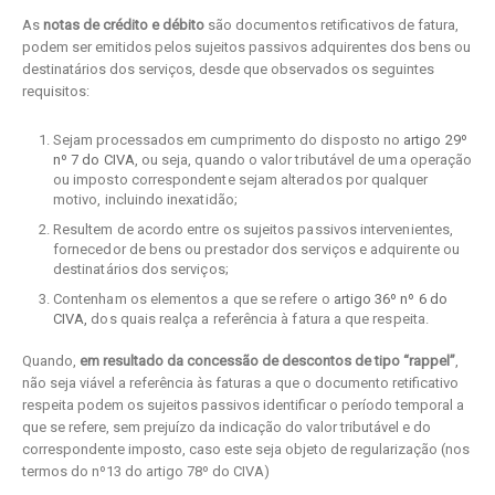
As
notas de crédito e débito
são documentos retificativos de fatura,
podem ser emitidos pelos sujeitos passivos adquirentes dos bens ou
destinatários dos serviços, desde que observados os seguintes
requisitos:
Sejam processados em cumprimento do disposto no
artigo 29º
nº 7 do CIVA
, ou seja, quando o valor tributável de uma operação
ou imposto correspondente sejam alterados por qualquer
motivo, incluindo inexatidão;
Resultem de acordo entre os sujeitos passivos intervenientes,
fornecedor de bens ou prestador dos serviços e adquirente ou
destinatários dos serviços;
Contenham os elementos a que se refere o
artigo 36º nº 6 do
CIVA,
dos quais realça a referência à fatura a que respeita.
Quando,
em resultado da concessão de descontos de tipo “rappel”
,
não seja viável a referência às faturas a que o documento retificativo
respeita podem os sujeitos passivos identificar o período temporal a
que se refere, sem prejuízo da indicação do valor tributável e do
correspondente imposto, caso este seja objeto de regularização (nos
termos do nº13 do artigo 78º do CIVA)