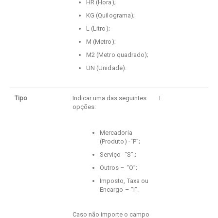
HR (Hora);
KG (Quilograma);
L (Litro);
M (Metro);
M2 (Metro quadrado);
UN (Unidade).
Tipo
Indicar uma das seguintes
I
opções:
Mercadoria
(Produto) -“P”;
Serviço -“S”.;
Outros – “O”;
Imposto, Taxa ou
Encargo – “I”.
Caso não importe o campo