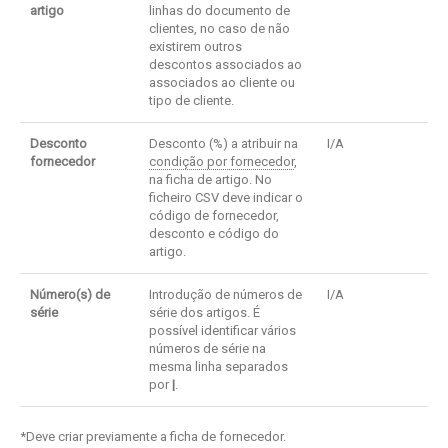
artigo
linhas do documento de
clientes, no caso de não
existirem outros
descontos associados ao
associados ao cliente ou
tipo de cliente.
Desconto
Desconto (%) a atribuir na
I/A
fornecedor
condição por fornecedor
,
na ficha de artigo. No
ficheiro CSV deve indicar o
código de fornecedor,
desconto e código do
artigo.
Número(s) de
Introdução de números de
I/A
série
série dos artigos. É
possível identificar vários
números de série na
mesma linha separados
por
|
.
*Deve criar previamente a ficha de fornecedor.