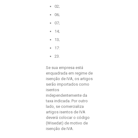
02;
06;
07;
14;
13;
17:
23.
Se sua empresa está
enquadrada em regime de
isenção de IVA, os artigos
serão importados como
isentos
independentemente da
taxa indicada. Por outro
lado, se comercializa
artigos isentos de IVA
deverá colocar o código
(Wisedat) de motivo de
isenção de IVA.