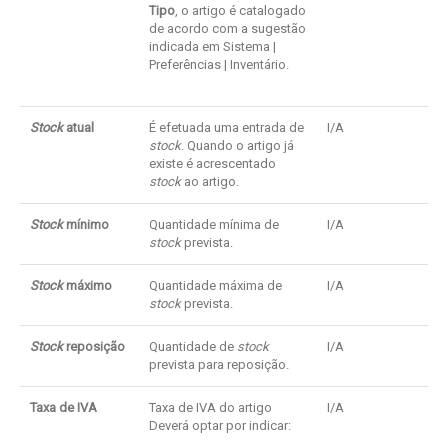
Tipo
, o artigo é catalogado
de acordo com a sugestão
indicada em Sistema |
Preferências | Inventário.
Stock
atual
É efetuada uma entrada de
I/A
stock
. Quando o artigo já
existe é acrescentado
stock
ao artigo.
Stock
mínimo
Quantidade mínima de
I/A
stock
prevista.
Stock
máximo
Quantidade máxima de
I/A
stock
prevista.
Stock
reposição
Quantidade de
stock
I/A
prevista para reposição.
Taxa de IVA
Taxa de IVA do artigo
I/A
Deverá optar por indicar: