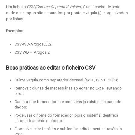
Um ficheiro
CSV (Comma-Separated Values)
é um ficheiro de texto
onde os campos são separados por ponto e vírgula (;) e organizados
por linhas.
Exemplos:
CSV-WD-Artigos_3_2
CSV WD – Artigos 2
Boas práticas ao editar o ficheiro CSV
Utilize vírgula como separador decimal (ex.: 0,12 ou 120,5);
Remova colunas desnecessárias ao editar no Excel, evitando
erros;
Garanta que fornecedores e armazéns já existem na base de
dados;
Pode usar o nome do fornecedor, pois o sistema identifica
automaticamente o código;
É possível criar famílias e subfamílias diretamente através do
CSV;