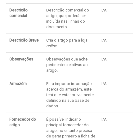
Descrição
Descrição comercial do
I/A
comercial
artigo, que poderá ser
incluída nas linhas do
documento.
Descrição Breve
Cria o artigo para a loja
I/A
online
.
Observações
Observações que ache
I/A
pertinentes relativas ao
artigo.
Armazém
Para importar informação
I/A
acerca do armazém, este
terá que estar previamente
definido na sua base de
dados.
Fornecedor do
É possível indicar o
I/A
artigo
principal fornecedor do
artigo, no entanto precisa
de gerar primeiro a ficha de