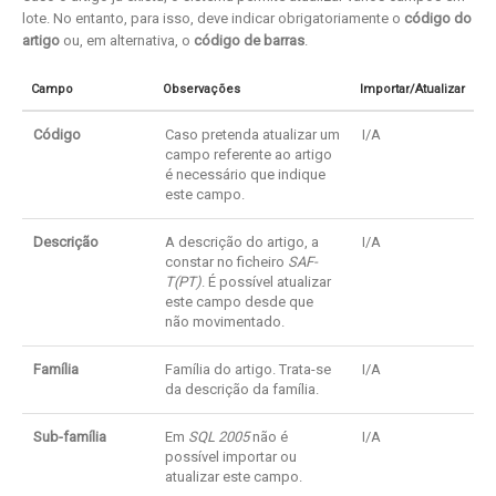
lote. No entanto, para isso, deve indicar obrigatoriamente o
código do
artigo
ou, em alternativa, o
código de barras
.
Campo
Observações
Importar/Atualizar
Código
Caso pretenda atualizar um
I/A
campo referente ao artigo
é necessário que indique
este campo.
Descrição
A descrição do artigo, a
I/A
constar no ficheiro
SAF-
T(PT)
. É possível atualizar
este campo desde que
não movimentado.
Família
Família do artigo. Trata-se
I/A
da descrição da família.
Sub-família
Em
SQL 2005
não é
I/A
possível importar ou
atualizar este campo.