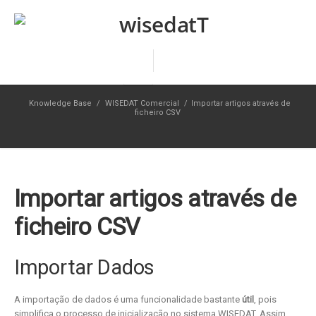
Knowledge Base
/
WISEDAT Comercial
/
Importar artigos através de
ficheiro CSV
Importar artigos através de
ficheiro CSV
Importar Dados
A importação de dados é uma funcionalidade bastante
útil
, pois
simplifica o processo de inicialização no sistema WISEDAT. Assim,