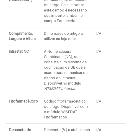
do artigo. Para importar
este campo é necessário
que importe também o
campo Fornecedor.
Comprimento,
Dimensões do artigo a
I/A
Largura e Altura
utilizar na loja online.
Intrastat NC
A Nomenclatura
I/A
Combinada (NC), que
consiste num sistema de
codificação da UE que é
usado para comunicar os
dados do Intrastat.
Disponível no módulo
WISEDAT Intrastat
.
Fitofarmacêutico
Código fitofarmacêutico
I/A
do artigo. Disponível com
o módulo WISEDAT
Fitofármacos.
Desconto do
Desconto (%) a atribuir nas
I/A