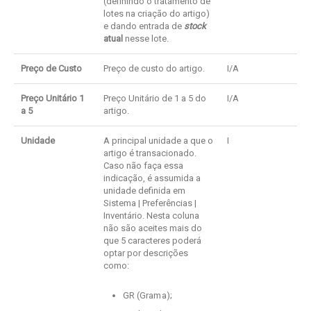
(definindo o tratamento de
lotes na criação do artigo)
e dando entrada de
stock
atual
nesse lote.
Preço de Custo
Preço de custo do artigo.
I/A
Preço Unitário 1
Preço Unitário de 1 a 5 do
I/A
a 5
artigo.
Unidade
A principal unidade a que o
I
artigo é transacionado.
Caso não faça essa
indicação, é assumida a
unidade definida em
Sistema | Preferências |
Inventário. Nesta coluna
não são aceites mais do
que 5 caracteres poderá
optar por descrições
como:
GR (Grama);