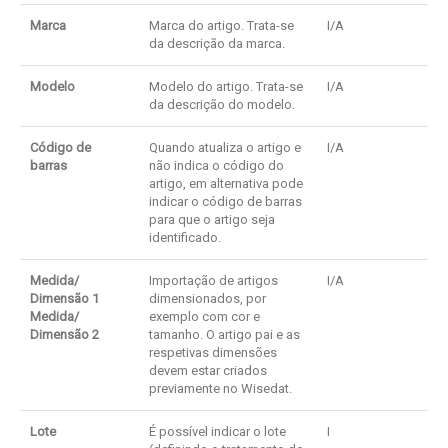
Marca
Marca do artigo. Trata-se
I/A
da descrição da marca.
Modelo
Modelo do artigo. Trata-se
I/A
da descrição do modelo.
Código de
Quando atualiza o artigo e
I/A
barras
não indica o código do
artigo, em alternativa pode
indicar o código de barras
para que o artigo seja
identificado.
Medida/
Importação de artigos
I/A
Dimensão 1
dimensionados, por
Medida/
exemplo com cor e
Dimensão 2
tamanho. O artigo pai e as
respetivas dimensões
devem estar criados
previamente no Wisedat.
Lote
É possível indicar o lote
I