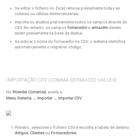
Se editar o ficheiro no
Excel
, remova previamente todas as
colunas ou células desnecessárias;
Importe ou atualize praticamente todos os campos através do
CSV. No entanto, os campos
fornecedor
e
armazém
devem
existir previamente na base de dados;
Se indicar o nome do fornecedor no CSV, o sistema identifica
automaticamente o respetivo código.
IMPORTAÇÃO CSV (
COMMA-SEPARATED VALUES
)
No
Wisedat Comercial
, aceda a:
Menu Sistema → Importar → Importar CSV
Primeiro, selecione o ficheiro
CSV
e escolha a tabela de destino:
Artigos
,
Clientes
ou
Fornecedores
;