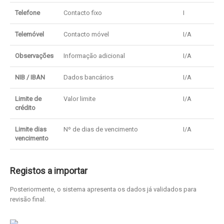
Telefone
Contacto fixo
I
Telemóvel
Contacto móvel
I/A
Observações
Informação adicional
I/A
NIB / IBAN
Dados bancários
I/A
Limite de
Valor limite
I/A
crédito
Limite dias
Nº de dias de vencimento
I/A
vencimento
Registos a importar
Posteriormente, o sistema apresenta os dados já validados para
revisão final.