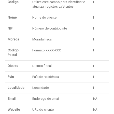
Código
Utilize este campo para identificar e
I
atualizar registos existentes
Nome
Nome do cliente
I
NIF
Número de contribuinte
I
Morada
Morada fiscal
I
Código
Formato XXXX-XXX
I
Postal
Distrito
Distrito fiscal
I
País
País de residência
I
Localidade
Localidade
I
Email
Endereço de email
I/A
Website
URL do cliente
I/A