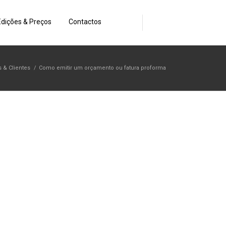
Edições & Preços
Contactos
 & Clientes
/
Como emitir um orçamento ou fatura proforma