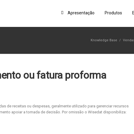
Apresentação
Produtos
Knowledge Base
/
Vendas
ento ou fatura proforma
as de receitas ou despesas, geralmente utilizado para gerenciar recursos
amento apoiar a tomada de decisão. Por omissão o Wisedat disponibiliza: