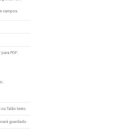
es campos.
 para PDF:
o;
ou Talão texto.
ficará guardado.