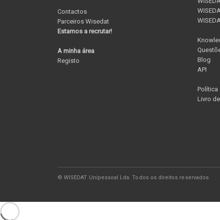
WISEDAT
WISEDAT
Contactos
WISED
Parceiros Wisedat
Estamos a recrutar!
Knowle
Questõe
A minha área
Blog
Registo
API
Política
Livro d
© WISEDAT Unipessoal Lda. Todos os direitos reservados