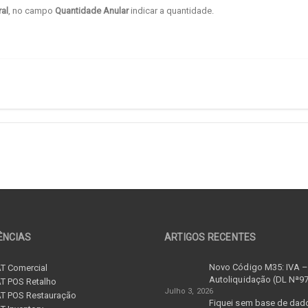
ral
, no campo
Quantidade Anular
indicar a quantidade.
ÊNCIAS
ARTIGOS RECENTES
Novo Código M35: IVA 
T Comercial
Autoliquidação (DL Nª9
T POS Retalho
Julho 3, 2026
T POS Restauração
Fiquei sem base de dad