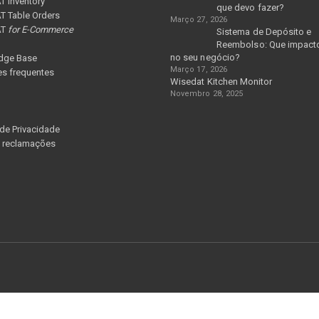
 Inventory
que devo fazer?
 Table Orders
Março 27, 2026
AT
for E-Commerce
Sistema de Depósito e
Reembolso: Que impacto
no seu negócio?
dge Base
Março 17, 2026
s frequentes
Wisedat Kitchen Monitor
Novembro 28, 2025
 de Privacidade
e reclamações