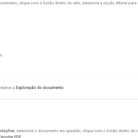
umento, clique com o botão direito do rato, selecione a opção Alterar para 
o.
elativo à
Exploração do documento
.
Cotações
, selecione o documento em questão, clique com o botão direito de r
Exportar PDF
.