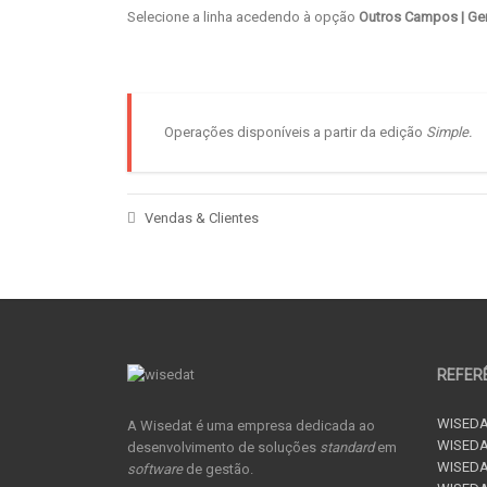
Selecione a linha acedendo à opção
Outros Campos
| Ge
Operações disponíveis a partir da edição
Simple.
Vendas & Clientes
REFER
WISEDA
A Wisedat é uma empresa dedicada ao
WISEDA
desenvolvimento de soluções
standard
em
WISEDA
software
de gestão.