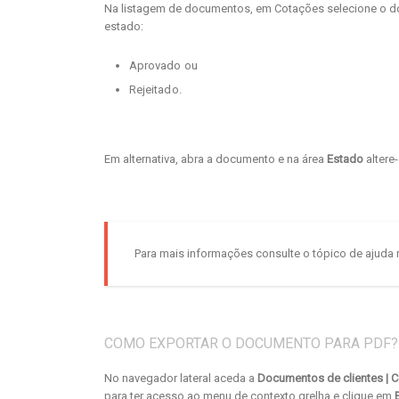
Na listagem de documentos, em Cotações selecione o doc
estado:
Aprovado ou
Rejeitado.
Em alternativa, abra a documento e na área
Estado
altere-
Para mais informações consulte o tópico de ajuda r
COMO EXPORTAR O DOCUMENTO PARA PDF?
No navegador lateral aceda a
Documentos de clientes | 
para ter acesso ao menu de contexto grelha e clique em