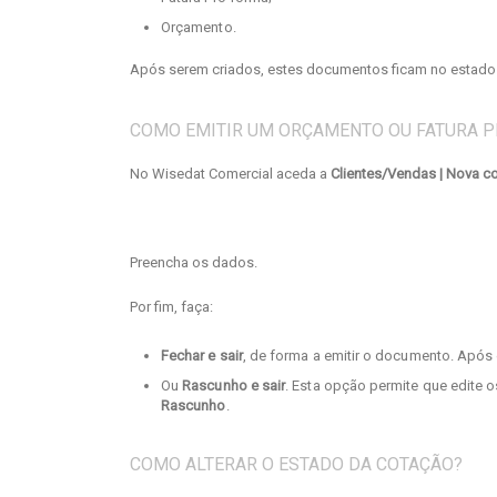
Orçamento.
Após serem criados, estes documentos ficam no estad
COMO EMITIR UM ORÇAMENTO OU FATURA 
No Wisedat Comercial aceda a
Clientes/Vendas
| Nova c
Preencha os dados.
Por fim, faça:
Fechar e sair
, de forma a emitir o documento. Após 
Ou
Rascunho e sair
. Esta opção permite que edite
Rascunho
.
COMO ALTERAR O ESTADO DA COTAÇÃO?