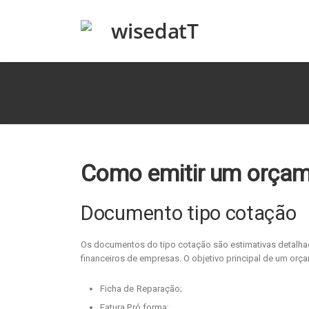
Como emitir um orçam
Documento tipo cotação
Os documentos do tipo cotação são estimativas detalhad
financeiros de empresas. O objetivo principal de um orç
Ficha de Reparação;
Fatura Pró forma;