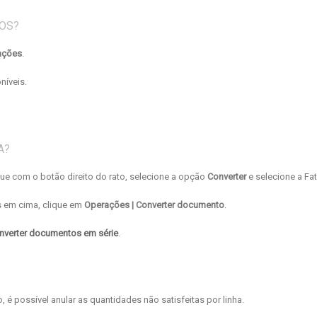
OS?
ações
.
níveis.
A?
e com o botão direito do rato, selecione a opção
Converter
e selecione a Fat
s em cima, clique em
Operações | Converter documento
.
verter documentos em série
.
 é possível anular as quantidades não satisfeitas por linha.