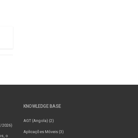
KNOWLEDGE BASE
–
AGT (Angola) (2)
7/2026)
Aplicações Móveis (3)
os, o