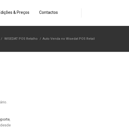
Edições & Preços
Contactos
/
WISEDAT POS Retalho
/
Auto Venda no Wisedat POS Retail
ário.
sporte
,
 desde