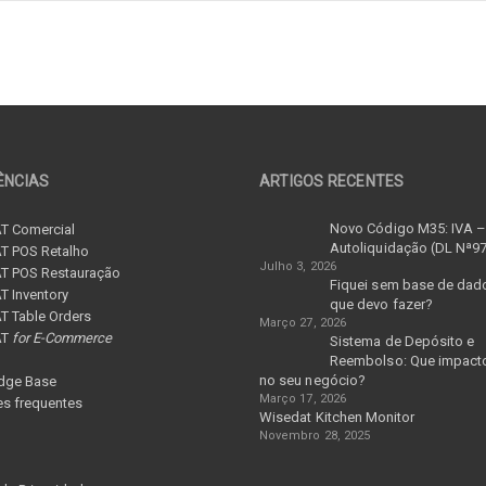
ÊNCIAS
ARTIGOS RECENTES
Novo Código M35: IVA 
T Comercial
Autoliquidação (DL Nª9
T POS Retalho
Julho 3, 2026
T POS Restauração
Fiquei sem base de dad
 Inventory
que devo fazer?
 Table Orders
Março 27, 2026
AT
for E-Commerce
Sistema de Depósito e
Reembolso: Que impacto
no seu negócio?
dge Base
Março 17, 2026
s frequentes
Wisedat Kitchen Monitor
Novembro 28, 2025