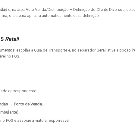
endas
e, na área Auto Venda/Distribuição – Definição do Cliente Diversos, sele
orma, o sistema aplicará automaticamente essa definição.
OS
Retail
cumentos
, escolha a Guia de Transporte e, no separador
Geral
, ative a opção
Pe
vel no POS.
idade correspondente:
endas → Ponto de Venda
.
ambulante)
.
 no POS e associe a viatura responsável.