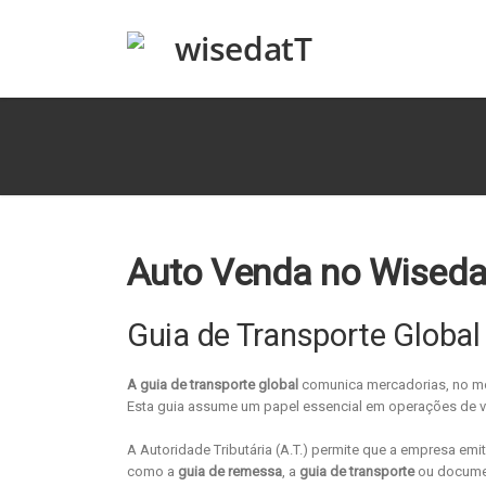
Auto Venda no Wiseda
Guia de Transporte Global
A guia de transporte global
comunica mercadorias, no mom
Esta guia assume um papel essencial em operações de 
A Autoridade Tributária (A.T.) permite que a empresa e
como a
guia de remessa
, a
guia de transporte
ou documen