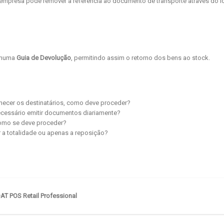
a empresa pode remover a referência ao documento de transporte através do 
l numa
Guia de Devolução
, permitindo assim o retorno dos bens ao stock.
nhecer os destinatários, como deve proceder?
necessário emitir documentos diariamente?
 como se deve proceder?
r a totalidade ou apenas a reposição?
T POS Retail Professional