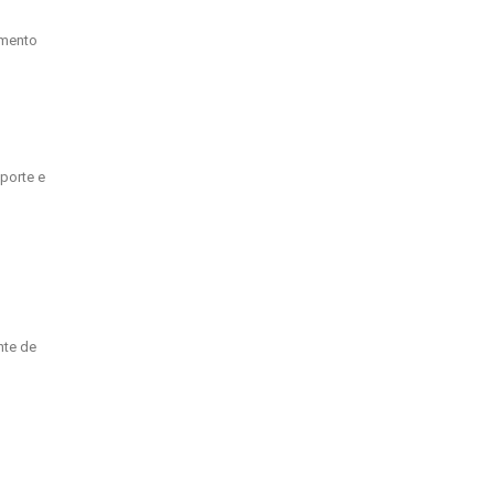
umento
porte e
nte de