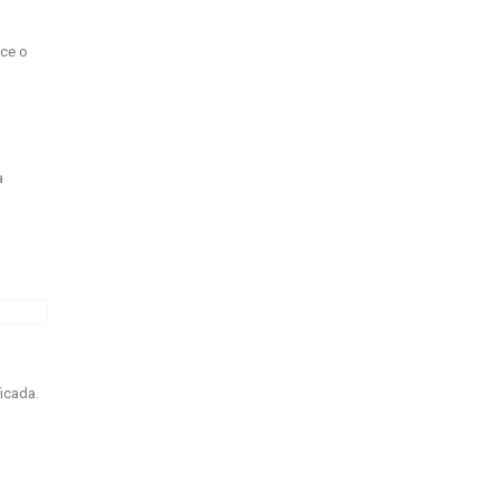
ece o
a
o
icada.