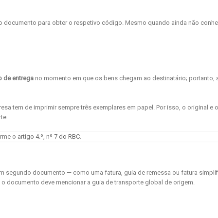
ar o documento para obter o respetivo código. Mesmo quando ainda não conh
o de entrega
no momento em que os bens chegam ao destinatário; portanto, 
esa tem de imprimir sempre três exemplares em papel. Por isso, o original e 
te.
orme o
artigo 4.º, nº 7 do RBC
.
um segundo documento — como uma fatura, guia de remessa ou fatura simplif
 o documento deve mencionar a guia de transporte global de origem.