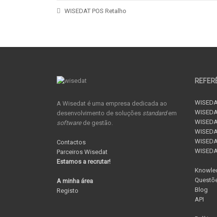
WISEDAT POS Retalho
REFER
WISEDA
A Wisedat é uma empresa dedicada ao
WISEDA
desenvolvimento de soluções
standard
em
WISEDA
software
de gestão.
WISEDAT
WISEDAT
Contactos
WISED
Parceiros Wisedat
Estamos a recrutar!
Knowle
Questõe
A minha área
Blog
Registo
API