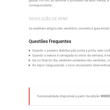
global. Por fim, ao terminar o processo de Auto Venda, 
correspondente.
DEVOLUÇÃO DE BENS
Se existirem artigos não vendidos, converta a guia inicia
Questões Frequentes
Quando o padeiro distribui pão porta a porta, sem co
Quando a viatura é carregada no início da semana, é 
Se, no final do dia, existirem unidades não vendidas,
Ao repor carga parcial, o novo documento deve indica
Funcionalidade disponível a partir da edição
WISEDA