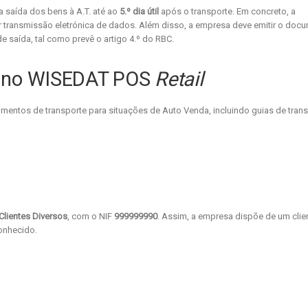
saída dos bens à A.T. até ao
5.º dia útil
após o transporte. Em concreto, a
 transmissão eletrónica de dados. Além disso, a empresa deve emitir o doc
saída, tal como prevê o artigo 4.º do RBC.
al no WISEDAT POS
Retail
entos de transporte para situações de Auto Venda, incluindo guias de trans
Clientes Diversos
, com o NIF
999999990
. Assim, a empresa dispõe de um clie
onhecido.