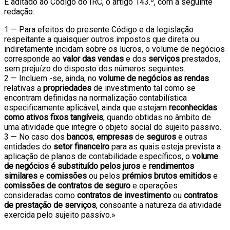
É aditado ao Código do IRC, o artigo 143.º, com a seguinte
redação:
1 — Para efeitos do presente Código e da legislação
respeitante a quaisquer outros impostos que direta ou
indiretamente incidam sobre os lucros, o volume de negócios
corresponde ao
valor das vendas
e dos
serviços
prestados,
sem prejuízo do disposto dos números seguintes.
2 — Incluem -se, ainda, no
volume de negócios as rendas
relativas a
propriedades
de investimento tal como se
encontram definidas na normalização contabilística
especificamente aplicável, ainda que estejam
reconhecidas
como ativos fixos tangíveis
, quando obtidas no âmbito de
uma atividade que integre o objeto social do sujeito passivo.
3 — No caso dos
bancos
,
empresas
de
seguros
e outras
entidades do
setor financeiro
para as quais esteja prevista a
aplicação de planos de contabilidade específicos, o
volume
de negócios é substituído pelos juros
e
rendimentos
similares
e
comissões
ou pelos
prémios brutos emitidos
e
comissões de contratos de seguro
e operações
consideradas como
contratos de investimento
ou
contratos
de prestação de serviços
, consoante a natureza da atividade
exercida pelo sujeito passivo.»