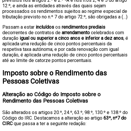
previstos nos artigos 2.º e 2.º -A e nos n.os 2, 4 e 5 do artigo
12.º, e ainda as entidades através das quais sejam
processados os rendimentos sujeitos ao regime especial de
tributação previsto no n.º 7 do artigo 72.º, são obrigadas a (…)
Passam a estar
incluídos
os
rendimentos prediais
decorrentes de contratos de
arrendamento
celebrados com
duração
igual ou superior a cinco anos e inferior a dez anos
, é
aplicada uma redução de cinco pontos percentuais da
respetiva taxa autónoma; e por cada renovação com igual
duração, é aplicada uma redução de cinco pontos percentuais
até ao limite de catorze pontos percentuais.
Imposto sobre o Rendimento das
Pessoas Coletivas
Alteração ao Código do Imposto sobre o
Rendimento das Pessoas Coletivas
São alterados os artigos 20.º, 24.º, 63.º, 98.º, 130.º e 138.º do
Código do IRC. Destacamos a alteração ao artigo
63º, nº7 do
CIRC
que passa a ter a seguinte redação: