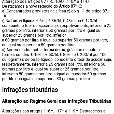
Alteração dos artigos 87.º -C, 109.º, 110.º e 114.º
Destacamos a nova redação do
Artigo 87º-C
:
e) Concentrados previstos na alínea c) do n.º 1 do artigo 87.º
-A:
i) Na
forma líquida
: € 6/hl, € 36/hl, € 48/hl ou € 120/hl,
consoante o teor de açúcar seja, respetivamente, inferior a 25
gramas por litro, inferior a 50 gramas por litro e igual ou
superior 25 gramas por litro, inferior
a 80 gramas por litro e igual ou superior 50 gramas por litro,
ou igual ou superior a 80 gramas por litro;
ii) Apresentados sob a
forma de pó
, grânulos ou outras
formas sólidas: € 10/hl, € 60/hl, € 80/hl e € 200/hl por 100
quilogramas de peso líquido, consoante o teor de açúcar seja,
respetivamente, inferior a 25 gramas por litro, inferior a 50
gramas por litro e igual ou superior 25 gramas por litro,
inferior a 80 gramas por litro e igual ou superior 50 gramas
por litro, ou igual ou superior a 80 gramas por litro.
Infrações tributárias
Alteração ao Regime Geral das Infrações Tributárias
Alterações aos artigos 116.º, 117.º e 119.º. Destacamos a